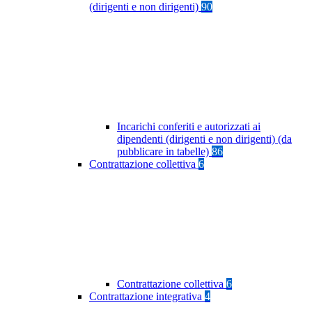
(dirigenti e non dirigenti)
90
Incarichi conferiti e autorizzati ai
dipendenti (dirigenti e non dirigenti) (da
pubblicare in tabelle)
86
Contrattazione collettiva
6
Contrattazione collettiva
6
Contrattazione integrativa
4