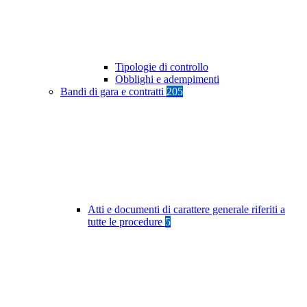
Tipologie di controllo
Obblighi e adempimenti
Bandi di gara e contratti
205
Atti e documenti di carattere generale riferiti a
tutte le procedure
5