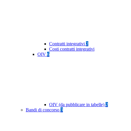
Contratti integrativi
2
Costi contratti integrativi
OIV
6
OIV (da pubblicare in tabelle)
2
Bandi di concorso
3