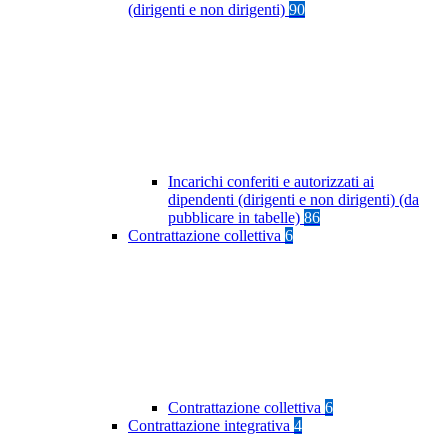
(dirigenti e non dirigenti)
90
Incarichi conferiti e autorizzati ai
dipendenti (dirigenti e non dirigenti) (da
pubblicare in tabelle)
86
Contrattazione collettiva
6
Contrattazione collettiva
6
Contrattazione integrativa
4