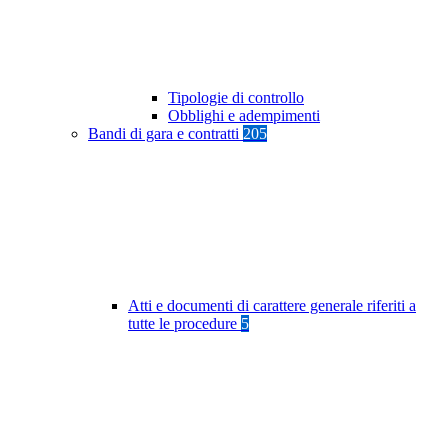
Tipologie di controllo
Obblighi e adempimenti
Bandi di gara e contratti
205
Atti e documenti di carattere generale riferiti a
tutte le procedure
5