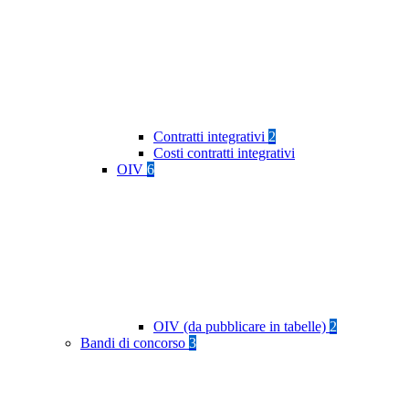
Contratti integrativi
2
Costi contratti integrativi
OIV
6
OIV (da pubblicare in tabelle)
2
Bandi di concorso
3