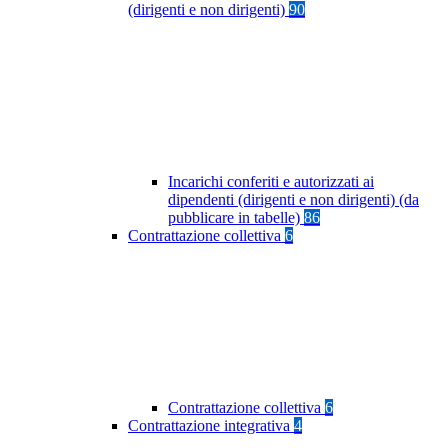
(dirigenti e non dirigenti)
90
Incarichi conferiti e autorizzati ai
dipendenti (dirigenti e non dirigenti) (da
pubblicare in tabelle)
86
Contrattazione collettiva
6
Contrattazione collettiva
6
Contrattazione integrativa
4