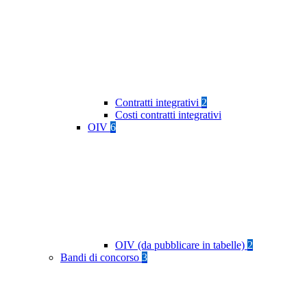
Contratti integrativi
2
Costi contratti integrativi
OIV
6
OIV (da pubblicare in tabelle)
2
Bandi di concorso
3