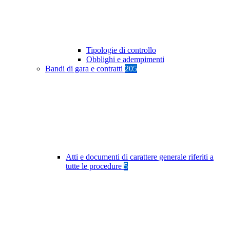
Tipologie di controllo
Obblighi e adempimenti
Bandi di gara e contratti
205
Atti e documenti di carattere generale riferiti a
tutte le procedure
5