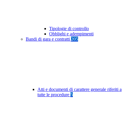
Tipologie di controllo
Obblighi e adempimenti
Bandi di gara e contratti
205
Atti e documenti di carattere generale riferiti a
tutte le procedure
5