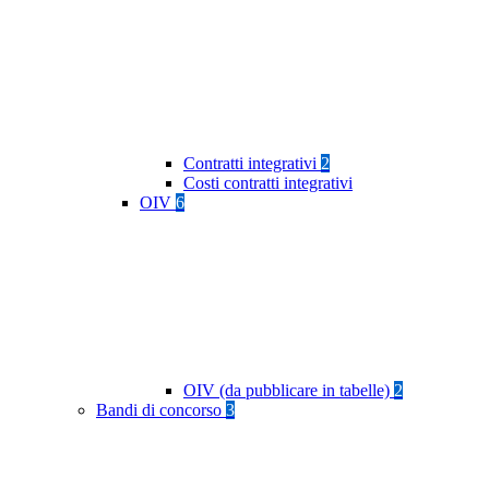
Contratti integrativi
2
Costi contratti integrativi
OIV
6
OIV (da pubblicare in tabelle)
2
Bandi di concorso
3