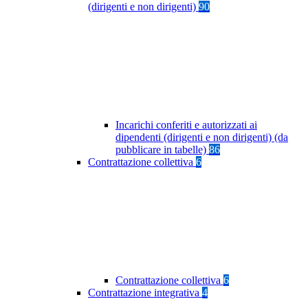
(dirigenti e non dirigenti)
90
Incarichi conferiti e autorizzati ai
dipendenti (dirigenti e non dirigenti) (da
pubblicare in tabelle)
86
Contrattazione collettiva
6
Contrattazione collettiva
6
Contrattazione integrativa
4