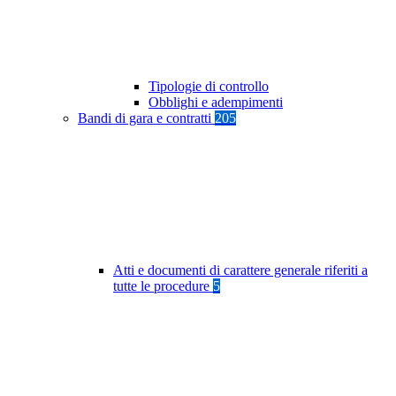
Tipologie di controllo
Obblighi e adempimenti
Bandi di gara e contratti
205
Atti e documenti di carattere generale riferiti a
tutte le procedure
5