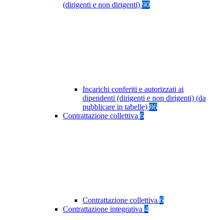
(dirigenti e non dirigenti)
90
Incarichi conferiti e autorizzati ai
dipendenti (dirigenti e non dirigenti) (da
pubblicare in tabelle)
86
Contrattazione collettiva
6
Contrattazione collettiva
6
Contrattazione integrativa
4