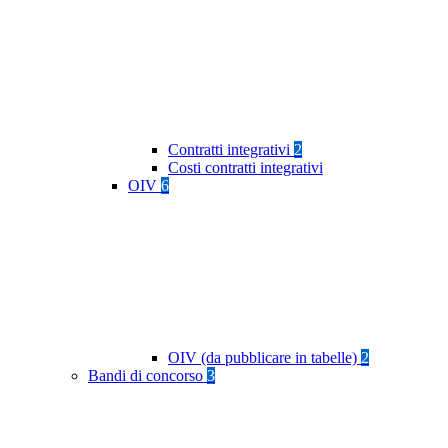
Contratti integrativi
2
Costi contratti integrativi
OIV
6
OIV (da pubblicare in tabelle)
2
Bandi di concorso
3