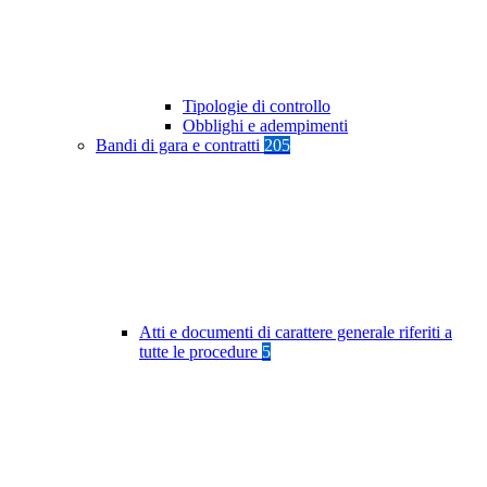
Tipologie di controllo
Obblighi e adempimenti
Bandi di gara e contratti
205
Atti e documenti di carattere generale riferiti a
tutte le procedure
5