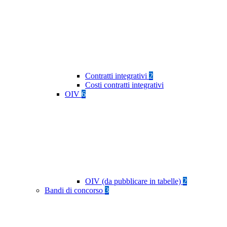
Contratti integrativi
2
Costi contratti integrativi
OIV
6
OIV (da pubblicare in tabelle)
2
Bandi di concorso
3