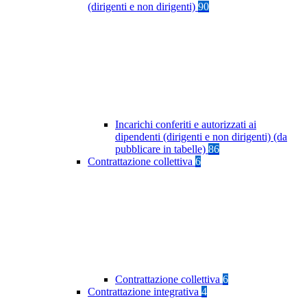
(dirigenti e non dirigenti)
90
Incarichi conferiti e autorizzati ai
dipendenti (dirigenti e non dirigenti) (da
pubblicare in tabelle)
86
Contrattazione collettiva
6
Contrattazione collettiva
6
Contrattazione integrativa
4