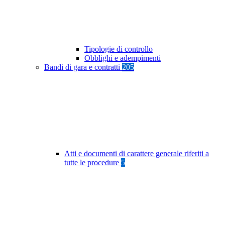
Tipologie di controllo
Obblighi e adempimenti
Bandi di gara e contratti
205
Atti e documenti di carattere generale riferiti a
tutte le procedure
5