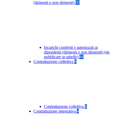
(dirigenti e non dirigenti)
90
Incarichi conferiti e autorizzati ai
dipendenti (dirigenti e non dirigenti) (da
pubblicare in tabelle)
86
Contrattazione collettiva
6
Contrattazione collettiva
6
Contrattazione integrativa
4