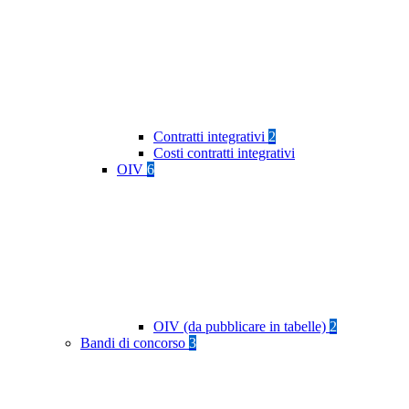
Contratti integrativi
2
Costi contratti integrativi
OIV
6
OIV (da pubblicare in tabelle)
2
Bandi di concorso
3