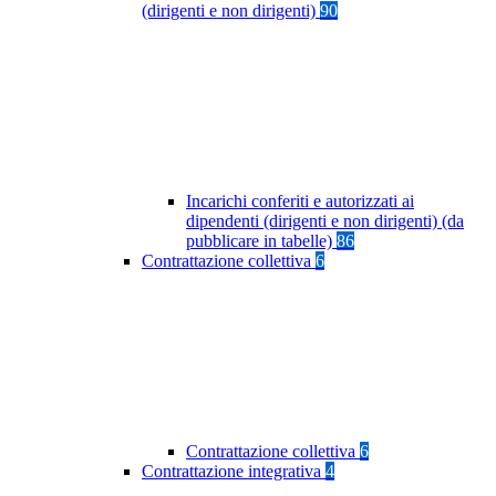
(dirigenti e non dirigenti)
90
Incarichi conferiti e autorizzati ai
dipendenti (dirigenti e non dirigenti) (da
pubblicare in tabelle)
86
Contrattazione collettiva
6
Contrattazione collettiva
6
Contrattazione integrativa
4