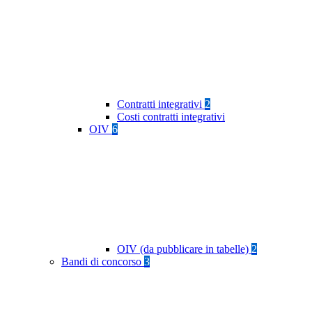
Contratti integrativi
2
Costi contratti integrativi
OIV
6
OIV (da pubblicare in tabelle)
2
Bandi di concorso
3