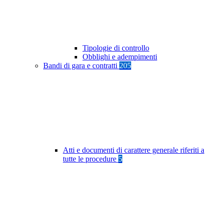
Tipologie di controllo
Obblighi e adempimenti
Bandi di gara e contratti
205
Atti e documenti di carattere generale riferiti a
tutte le procedure
5