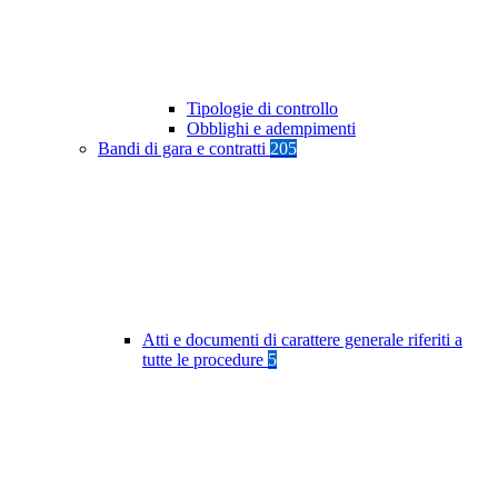
Tipologie di controllo
Obblighi e adempimenti
Bandi di gara e contratti
205
Atti e documenti di carattere generale riferiti a
tutte le procedure
5