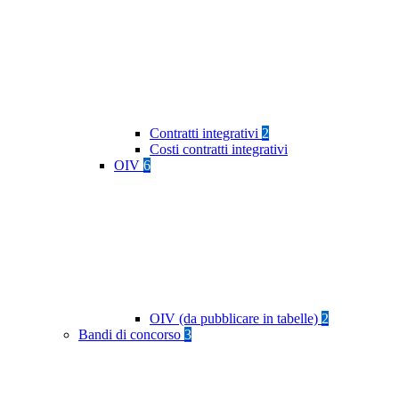
Contratti integrativi
2
Costi contratti integrativi
OIV
6
OIV (da pubblicare in tabelle)
2
Bandi di concorso
3