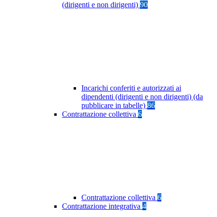
(dirigenti e non dirigenti)
90
Incarichi conferiti e autorizzati ai
dipendenti (dirigenti e non dirigenti) (da
pubblicare in tabelle)
86
Contrattazione collettiva
6
Contrattazione collettiva
6
Contrattazione integrativa
4