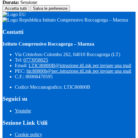
Durata:
Sessione
Accetta tutti
Salva le preferenze
Istituto Comprensivo Roccagorga – Maenza
Contatti
Istituto Comprensivo Roccagorga – Maenza
Via Cristoforo Colombo 262, 04010 Roccagorga (LT)
Tel:
0773958025
Email:
LTIC80800B@istruzione.it
Link per inviare una mail
PEC:
ltic80800b@pec.istruzione.it
Link per inviare una mail
C.F.: 80008470595
Codice Meccanografico: LTIC80800B
Seguici su
Youtube
Sezione Link Utili
Cookie policy