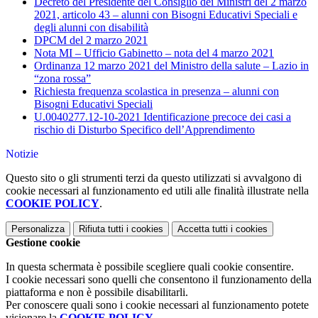
Decreto del Presidente del Consiglio dei Ministri del 2 marzo
2021, articolo 43 – alunni con Bisogni Educativi Speciali e
degli alunni con disabilità
DPCM del 2 marzo 2021
Nota MI – Ufficio Gabinetto – nota del 4 marzo 2021
Ordinanza 12 marzo 2021 del Ministro della salute – Lazio in
“zona rossa”
Richiesta frequenza scolastica in presenza – alunni con
Bisogni Educativi Speciali
U.0040277.12-10-2021 Identificazione precoce dei casi a
rischio di Disturbo Specifico dell’Apprendimento
Notizie
Questo sito o gli strumenti terzi da questo utilizzati si avvalgono di
cookie necessari al funzionamento ed utili alle finalità illustrate nella
COOKIE POLICY
.
Personalizza
Rifiuta tutti
i cookies
Accetta tutti
i cookies
Gestione cookie
In questa schermata è possibile scegliere quali cookie consentire.
I cookie necessari sono quelli che consentono il funzionamento della
piattaforma e non è possibile disabilitarli.
Per conoscere quali sono i cookie necessari al funzionamento potete
visionare la
COOKIE POLICY
.