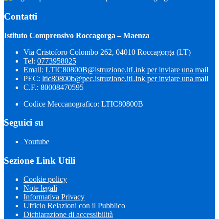
Contatti
Istituto Comprensivo Roccagorga – Maenza
Via Cristoforo Colombo 262, 04010 Roccagorga (LT)
Tel:
0773958025
Email:
LTIC80800B@istruzione.it
Link per inviare una mail
PEC:
ltic80800b@pec.istruzione.it
Link per inviare una mail
C.F.: 80008470595
Codice Meccanografico: LTIC80800B
Seguici su
Youtube
Sezione Link Utili
Cookie policy
Note legali
Informativa Privacy
Ufficio Relazioni con il Pubblico
Dichiarazione di accessibilità