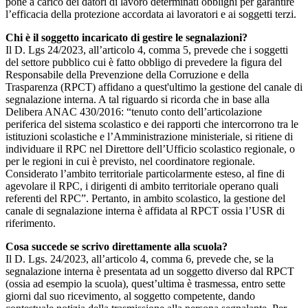
pone a carico dei datori di lavoro determinati obblighi per garantire
l’efficacia della protezione accordata ai lavoratori e ai soggetti terzi.
Chi è il soggetto incaricato di gestire le segnalazioni?
Il D. Lgs 24/2023, all’articolo 4, comma 5, prevede che i soggetti
del settore pubblico cui è fatto obbligo di prevedere la figura del
Responsabile della Prevenzione della Corruzione e della
Trasparenza (RPCT) affidano a quest'ultimo la gestione del canale di
segnalazione interna. A tal riguardo si ricorda che in base alla
Delibera ANAC 430/2016: “tenuto conto dell’articolazione
periferica del sistema scolastico e dei rapporti che intercorrono tra le
istituzioni scolastiche e l’Amministrazione ministeriale, si ritiene di
individuare il RPC nel Direttore dell’Ufficio scolastico regionale, o
per le regioni in cui è previsto, nel coordinatore regionale.
Considerato l’ambito territoriale particolarmente esteso, al fine di
agevolare il RPC, i dirigenti di ambito territoriale operano quali
referenti del RPC”. Pertanto, in ambito scolastico, la gestione del
canale di segnalazione interna è affidata al RPCT ossia l’USR di
riferimento.
Cosa succede se scrivo direttamente alla scuola?
Il D. Lgs. 24/2023, all’articolo 4, comma 6, prevede che, se la
segnalazione interna è presentata ad un soggetto diverso dal RPCT
(ossia ad esempio la scuola), quest’ultima è trasmessa, entro sette
giorni dal suo ricevimento, al soggetto competente, dando