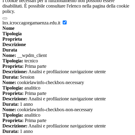
I cookie necessari per il funzionamento non possono essere
disabilitati. È possibile consultare l'elenco nella pagina della cookie
policy.
lnx.icroccagorgamaenza.edu.it
Nome
Tipologia
Proprieta
Descrizione
Durata
Nome:
__wpdm_client
Tipologia:
tecnico
Proprieta:
Prima parte
Descrizione:
Analisi e profilazione navigazione utente
Durata:
Session
Nome:
cookielawinfo-checkbox-necessary
Tipologia:
analitico
Proprieta:
Prima parte
Descrizione:
Analisi e profilazione navigazione utente
Durata:
1 anno
Nome:
cookielawinfo-checkbox-non-necessary
Tipologia:
analitico
Proprieta:
Prima parte
Descrizione:
Analisi e profilazione navigazione utente
Durata:
1 anno