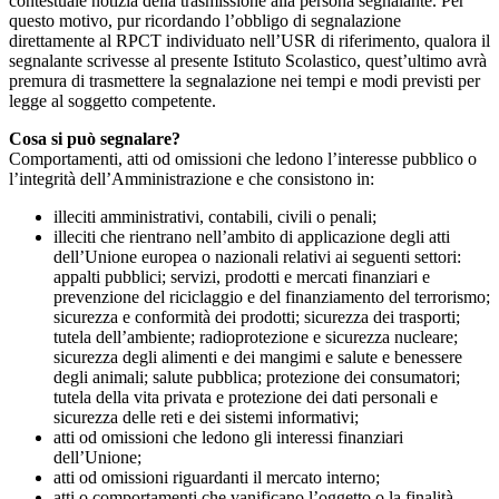
contestuale notizia della trasmissione alla persona segnalante. Per
questo motivo, pur ricordando l’obbligo di segnalazione
direttamente al RPCT individuato nell’USR di riferimento, qualora il
segnalante scrivesse al presente Istituto Scolastico, quest’ultimo avrà
premura di trasmettere la segnalazione nei tempi e modi previsti per
legge al soggetto competente.
Cosa si può segnalare?
Comportamenti, atti od omissioni che ledono l’interesse pubblico o
l’integrità dell’Amministrazione e che consistono in:
illeciti amministrativi, contabili, civili o penali;
illeciti che rientrano nell’ambito di applicazione degli atti
dell’Unione europea o nazionali relativi ai seguenti settori:
appalti pubblici; servizi, prodotti e mercati finanziari e
prevenzione del riciclaggio e del finanziamento del terrorismo;
sicurezza e conformità dei prodotti; sicurezza dei trasporti;
tutela dell’ambiente; radioprotezione e sicurezza nucleare;
sicurezza degli alimenti e dei mangimi e salute e benessere
degli animali; salute pubblica; protezione dei consumatori;
tutela della vita privata e protezione dei dati personali e
sicurezza delle reti e dei sistemi informativi;
atti od omissioni che ledono gli interessi finanziari
dell’Unione;
atti od omissioni riguardanti il mercato interno;
atti o comportamenti che vanificano l’oggetto o la finalità