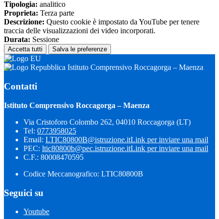
Tipologia:
analitico
Proprieta:
Terza parte
Descrizione:
Questo cookie è impostato da YouTube per tenere
traccia delle visualizzazioni dei video incorporati.
Durata:
Sessione
Accetta tutti
Salva le preferenze
Istituto Comprensivo Roccagorga – Maenza
Contatti
Istituto Comprensivo Roccagorga – Maenza
Via Cristoforo Colombo 262, 04010 Roccagorga (LT)
Tel:
0773958025
Email:
LTIC80800B@istruzione.it
Link per inviare una mail
PEC:
ltic80800b@pec.istruzione.it
Link per inviare una mail
C.F.: 80008470595
Codice Meccanografico: LTIC80800B
Seguici su
Youtube