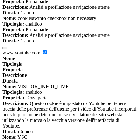
Proprieta:
Prima parte
Descrizione:
Analisi e profilazione navigazione utente
Durata:
1 anno
Nome:
cookielawinfo-checkbox-non-necessary
Tipologia:
analitico
Proprieta:
Prima parte
Descrizione:
Analisi e profilazione navigazione utente
Durata:
1 anno
www.youtube.com
Nome
Tipologia
Proprieta
Descrizione
Durata
Nome:
VISITOR_INFO1_LIVE
Tipologia:
analitico
Proprieta:
Terza parte
Descrizione:
Questo cookie è impostato da Youtube per tenere
traccia delle preferenze dell'utente per i video di Youtube incorporati
nei siti; può anche determinare se il visitatore del sito web sta
utilizzando la nuova o la vecchia versione dell'interfaccia di
Youtube.
Durata:
6 mesi
Nome:
YSC