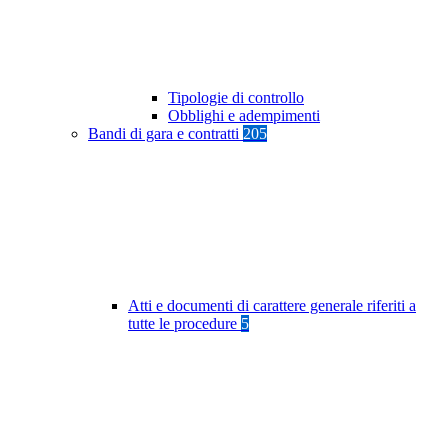
Tipologie di controllo
Obblighi e adempimenti
Bandi di gara e contratti
205
Atti e documenti di carattere generale riferiti a
tutte le procedure
5