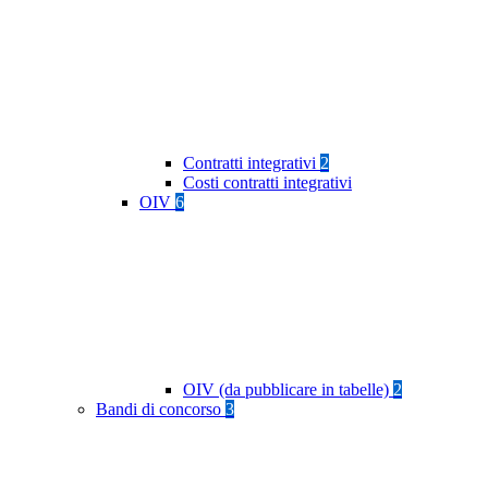
Contratti integrativi
2
Costi contratti integrativi
OIV
6
OIV (da pubblicare in tabelle)
2
Bandi di concorso
3