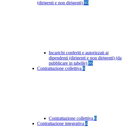
(dirigenti e non dirigenti)
90
Incarichi conferiti e autorizzati ai
dipendenti (dirigenti e non dirigenti) (da
pubblicare in tabelle)
86
Contrattazione collettiva
6
Contrattazione collettiva
6
Contrattazione integrativa
4