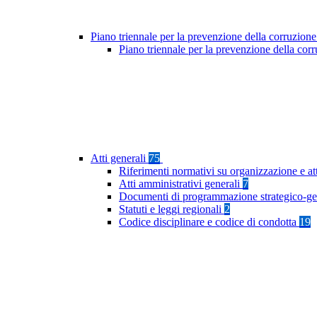
Piano triennale per la prevenzione della corruzione
Piano triennale per la prevenzione della co
Atti generali
75
Riferimenti normativi su organizzazione e at
Atti amministrativi generali
7
Documenti di programmazione strategico-ge
Statuti e leggi regionali
2
Codice disciplinare e codice di condotta
19