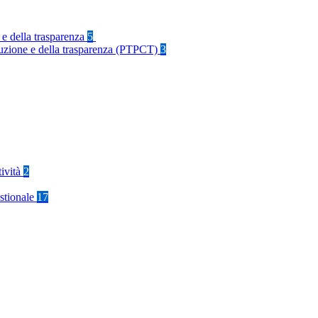
 e della trasparenza
5
rruzione e della trasparenza (PTPCT)
3
tività
2
stionale
17