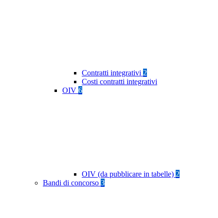
Contratti integrativi
2
Costi contratti integrativi
OIV
6
OIV (da pubblicare in tabelle)
2
Bandi di concorso
3