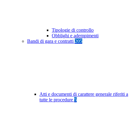
Tipologie di controllo
Obblighi e adempimenti
Bandi di gara e contratti
205
Atti e documenti di carattere generale riferiti a
tutte le procedure
5