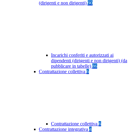
(dirigenti e non dirigenti)
90
Incarichi conferiti e autorizzati ai
dipendenti (dirigenti e non dirigenti) (da
pubblicare in tabelle)
86
Contrattazione collettiva
6
Contrattazione collettiva
6
Contrattazione integrativa
4