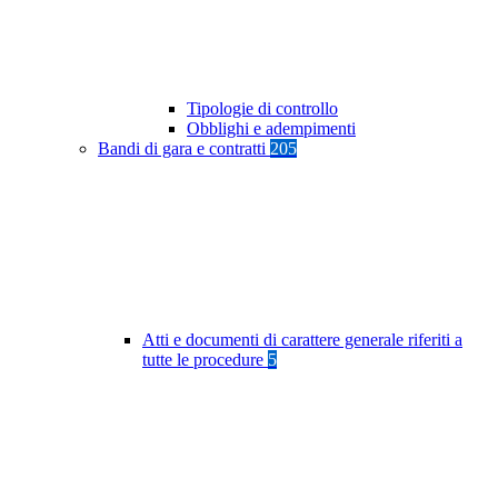
Tipologie di controllo
Obblighi e adempimenti
Bandi di gara e contratti
205
Atti e documenti di carattere generale riferiti a
tutte le procedure
5