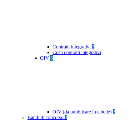
Contratti integrativi
2
Costi contratti integrativi
OIV
6
OIV (da pubblicare in tabelle)
2
Bandi di concorso
3