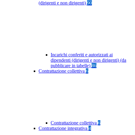
(dirigenti e non dirigenti)
90
Incarichi conferiti e autorizzati ai
dipendenti (dirigenti e non dirigenti) (da
pubblicare in tabelle)
86
Contrattazione collettiva
6
Contrattazione collettiva
6
Contrattazione integrativa
4