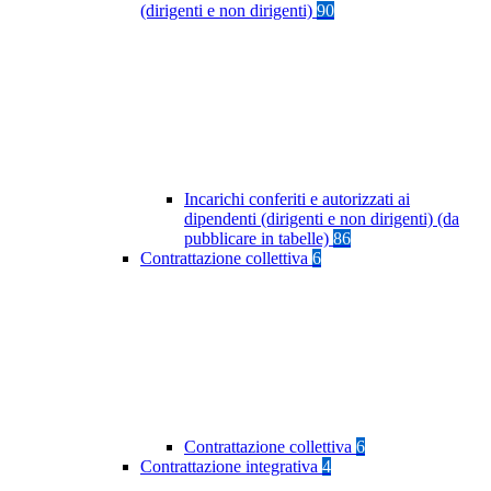
(dirigenti e non dirigenti)
90
Incarichi conferiti e autorizzati ai
dipendenti (dirigenti e non dirigenti) (da
pubblicare in tabelle)
86
Contrattazione collettiva
6
Contrattazione collettiva
6
Contrattazione integrativa
4