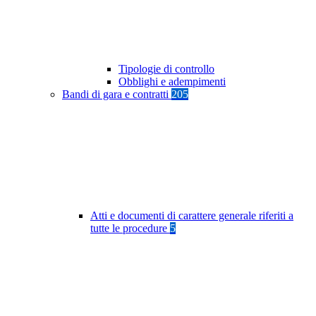
Tipologie di controllo
Obblighi e adempimenti
Bandi di gara e contratti
205
Atti e documenti di carattere generale riferiti a
tutte le procedure
5