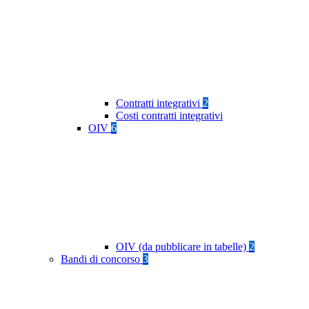
Contratti integrativi
2
Costi contratti integrativi
OIV
6
OIV (da pubblicare in tabelle)
2
Bandi di concorso
3