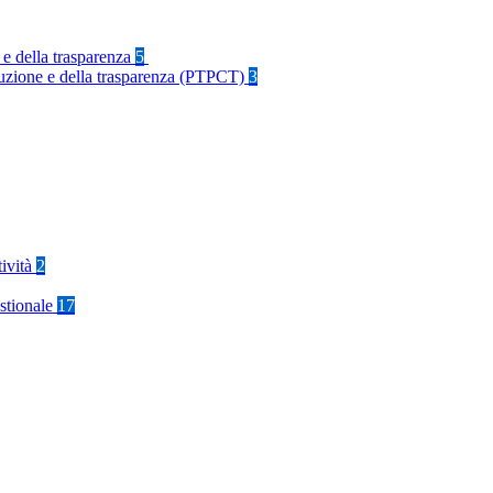
 e della trasparenza
5
rruzione e della trasparenza (PTPCT)
3
tività
2
stionale
17