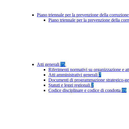
Piano triennale per la prevenzione della corruzione
Piano triennale per la prevenzione della co
Atti generali
75
Riferimenti normativi su organizzazione e at
Atti amministrativi generali
7
Documenti di programmazione strategico-ge
Statuti e leggi regionali
2
Codice disciplinare e codice di condotta
19