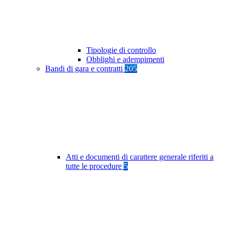
Tipologie di controllo
Obblighi e adempimenti
Bandi di gara e contratti
205
Atti e documenti di carattere generale riferiti a
tutte le procedure
5