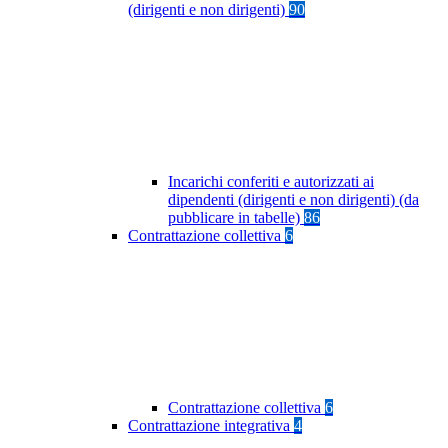
(dirigenti e non dirigenti)
90
Incarichi conferiti e autorizzati ai
dipendenti (dirigenti e non dirigenti) (da
pubblicare in tabelle)
86
Contrattazione collettiva
6
Contrattazione collettiva
6
Contrattazione integrativa
4