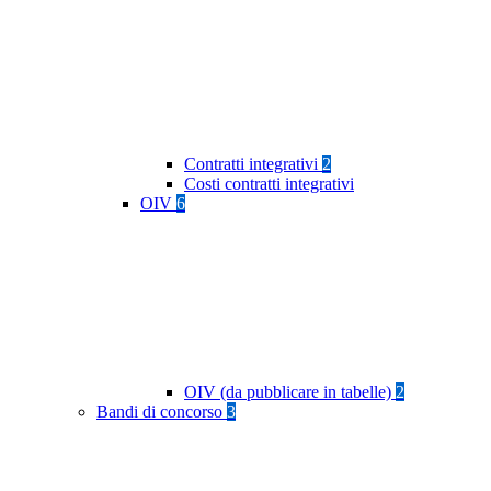
Contratti integrativi
2
Costi contratti integrativi
OIV
6
OIV (da pubblicare in tabelle)
2
Bandi di concorso
3