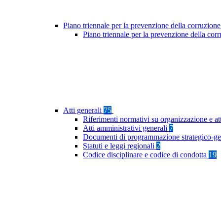
Piano triennale per la prevenzione della corruzione
Piano triennale per la prevenzione della co
Atti generali
75
Riferimenti normativi su organizzazione e at
Atti amministrativi generali
7
Documenti di programmazione strategico-ge
Statuti e leggi regionali
2
Codice disciplinare e codice di condotta
19