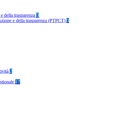
 e della trasparenza
5
rruzione e della trasparenza (PTPCT)
3
tività
2
stionale
17