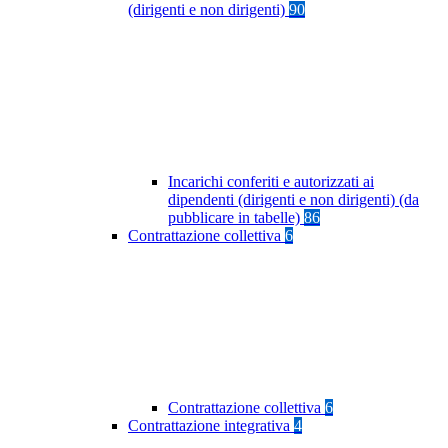
(dirigenti e non dirigenti)
90
Incarichi conferiti e autorizzati ai
dipendenti (dirigenti e non dirigenti) (da
pubblicare in tabelle)
86
Contrattazione collettiva
6
Contrattazione collettiva
6
Contrattazione integrativa
4