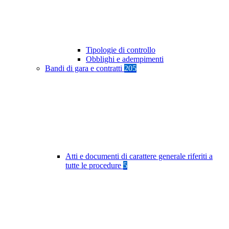
Tipologie di controllo
Obblighi e adempimenti
Bandi di gara e contratti
205
Atti e documenti di carattere generale riferiti a
tutte le procedure
5