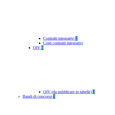
Contratti integrativi
2
Costi contratti integrativi
OIV
6
OIV (da pubblicare in tabelle)
2
Bandi di concorso
3