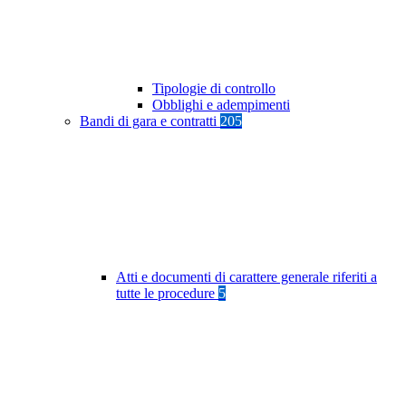
Tipologie di controllo
Obblighi e adempimenti
Bandi di gara e contratti
205
Atti e documenti di carattere generale riferiti a
tutte le procedure
5