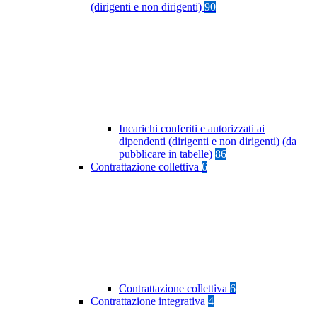
(dirigenti e non dirigenti)
90
Incarichi conferiti e autorizzati ai
dipendenti (dirigenti e non dirigenti) (da
pubblicare in tabelle)
86
Contrattazione collettiva
6
Contrattazione collettiva
6
Contrattazione integrativa
4