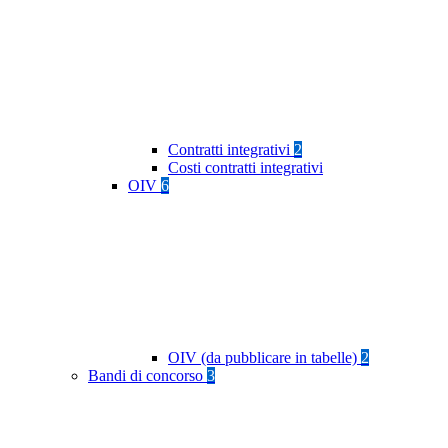
Contratti integrativi
2
Costi contratti integrativi
OIV
6
OIV (da pubblicare in tabelle)
2
Bandi di concorso
3