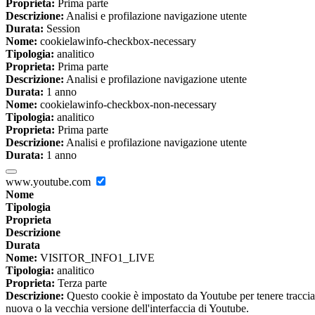
Proprieta:
Prima parte
Descrizione:
Analisi e profilazione navigazione utente
Durata:
Session
Nome:
cookielawinfo-checkbox-necessary
Tipologia:
analitico
Proprieta:
Prima parte
Descrizione:
Analisi e profilazione navigazione utente
Durata:
1 anno
Nome:
cookielawinfo-checkbox-non-necessary
Tipologia:
analitico
Proprieta:
Prima parte
Descrizione:
Analisi e profilazione navigazione utente
Durata:
1 anno
www.youtube.com
Nome
Tipologia
Proprieta
Descrizione
Durata
Nome:
VISITOR_INFO1_LIVE
Tipologia:
analitico
Proprieta:
Terza parte
Descrizione:
Questo cookie è impostato da Youtube per tenere traccia de
nuova o la vecchia versione dell'interfaccia di Youtube.