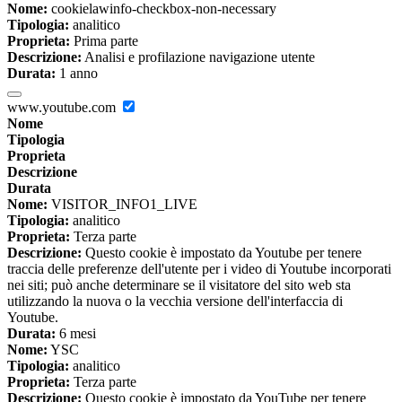
Nome:
cookielawinfo-checkbox-non-necessary
Tipologia:
analitico
Proprieta:
Prima parte
Descrizione:
Analisi e profilazione navigazione utente
Durata:
1 anno
www.youtube.com
Nome
Tipologia
Proprieta
Descrizione
Durata
Nome:
VISITOR_INFO1_LIVE
Tipologia:
analitico
Proprieta:
Terza parte
Descrizione:
Questo cookie è impostato da Youtube per tenere
traccia delle preferenze dell'utente per i video di Youtube incorporati
nei siti; può anche determinare se il visitatore del sito web sta
utilizzando la nuova o la vecchia versione dell'interfaccia di
Youtube.
Durata:
6 mesi
Nome:
YSC
Tipologia:
analitico
Proprieta:
Terza parte
Descrizione:
Questo cookie è impostato da YouTube per tenere