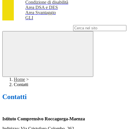
Condizione di disabilità
Area DSA e DES
Area Svantaggio
GLI
Campo di ricerca per le pagine del sito
Home
>
Contatti
Contatti
Istituto Comprensivo Roccagorga-Maenza
Indirizzo: Via Cristoforo Colombo, 262