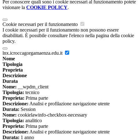
Per conoscere quali sono i cookie necessari al funzionamento potete
visionare la
COOKIE POLICY
.
Cookie necessari per il funzionamento
I cookie necessari per il funzionamento non possono essere
disabilitati. È possibile consultare l'elenco nella pagina della cookie
policy.
lnx.icroccagorgamaenza.edu.it
Nome
Tipologia
Proprieta
Descrizione
Durata
Nome:
__wpdm_client
Tipologia:
tecnico
Proprieta:
Prima parte
Descrizione:
Analisi e profilazione navigazione utente
Durata:
Session
Nome:
cookielawinfo-checkbox-necessary
Tipologia:
analitico
Proprieta:
Prima parte
Descrizione:
Analisi e profilazione navigazione utente
Durata:
1 anno