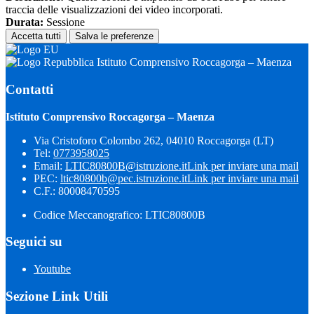
traccia delle visualizzazioni dei video incorporati.
Durata:
Sessione
Accetta tutti
Salva le preferenze
Istituto Comprensivo Roccagorga – Maenza
Contatti
Istituto Comprensivo Roccagorga – Maenza
Via Cristoforo Colombo 262, 04010 Roccagorga (LT)
Tel:
0773958025
Email:
LTIC80800B@istruzione.it
Link per inviare una mail
PEC:
ltic80800b@pec.istruzione.it
Link per inviare una mail
C.F.: 80008470595
Codice Meccanografico: LTIC80800B
Seguici su
Youtube
Sezione Link Utili