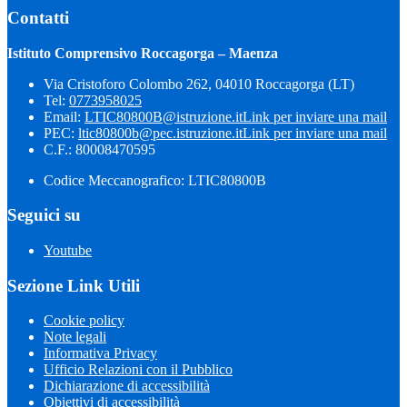
Contatti
Istituto Comprensivo Roccagorga – Maenza
Via Cristoforo Colombo 262, 04010 Roccagorga (LT)
Tel:
0773958025
Email:
LTIC80800B@istruzione.it
Link per inviare una mail
PEC:
ltic80800b@pec.istruzione.it
Link per inviare una mail
C.F.: 80008470595
Codice Meccanografico: LTIC80800B
Seguici su
Youtube
Sezione Link Utili
Cookie policy
Note legali
Informativa Privacy
Ufficio Relazioni con il Pubblico
Dichiarazione di accessibilità
Obiettivi di accessibilità