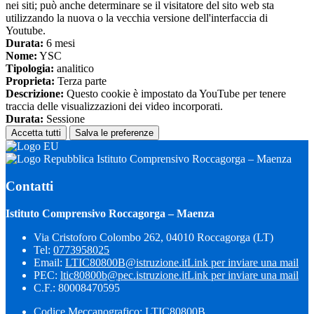
nei siti; può anche determinare se il visitatore del sito web sta
utilizzando la nuova o la vecchia versione dell'interfaccia di
Youtube.
Durata:
6 mesi
Nome:
YSC
Tipologia:
analitico
Proprieta:
Terza parte
Descrizione:
Questo cookie è impostato da YouTube per tenere
traccia delle visualizzazioni dei video incorporati.
Durata:
Sessione
Accetta tutti
Salva le preferenze
Istituto Comprensivo Roccagorga – Maenza
Contatti
Istituto Comprensivo Roccagorga – Maenza
Via Cristoforo Colombo 262, 04010 Roccagorga (LT)
Tel:
0773958025
Email:
LTIC80800B@istruzione.it
Link per inviare una mail
PEC:
ltic80800b@pec.istruzione.it
Link per inviare una mail
C.F.: 80008470595
Codice Meccanografico: LTIC80800B