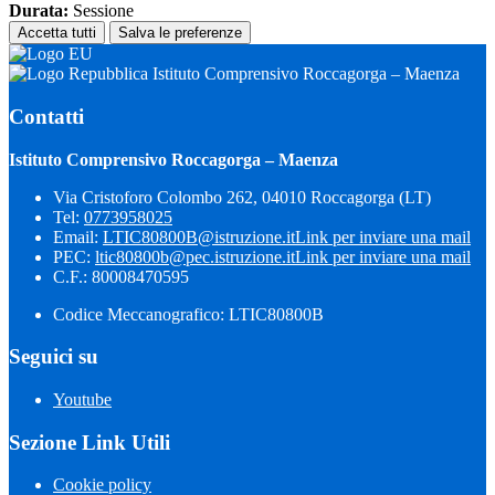
Durata:
Sessione
Accetta tutti
Salva le preferenze
Istituto Comprensivo Roccagorga – Maenza
Contatti
Istituto Comprensivo Roccagorga – Maenza
Via Cristoforo Colombo 262, 04010 Roccagorga (LT)
Tel:
0773958025
Email:
LTIC80800B@istruzione.it
Link per inviare una mail
PEC:
ltic80800b@pec.istruzione.it
Link per inviare una mail
C.F.: 80008470595
Codice Meccanografico: LTIC80800B
Seguici su
Youtube
Sezione Link Utili
Cookie policy