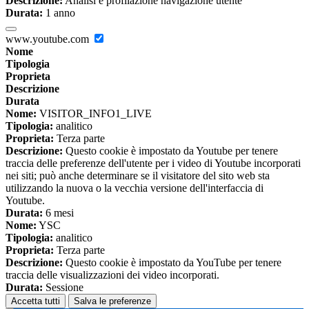
Descrizione:
Analisi e profilazione navigazione utente
Durata:
1 anno
www.youtube.com
Nome
Tipologia
Proprieta
Descrizione
Durata
Nome:
VISITOR_INFO1_LIVE
Tipologia:
analitico
Proprieta:
Terza parte
Descrizione:
Questo cookie è impostato da Youtube per tenere
traccia delle preferenze dell'utente per i video di Youtube incorporati
nei siti; può anche determinare se il visitatore del sito web sta
utilizzando la nuova o la vecchia versione dell'interfaccia di
Youtube.
Durata:
6 mesi
Nome:
YSC
Tipologia:
analitico
Proprieta:
Terza parte
Descrizione:
Questo cookie è impostato da YouTube per tenere
traccia delle visualizzazioni dei video incorporati.
Durata:
Sessione
Accetta tutti
Salva le preferenze