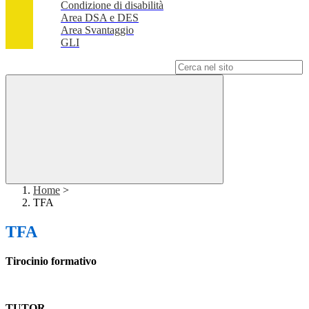
Condizione di disabilità
Area DSA e DES
Area Svantaggio
GLI
Campo di ricerca per le pagine del sito
Home
>
TFA
TFA
Tirocinio formativo
TUTOR