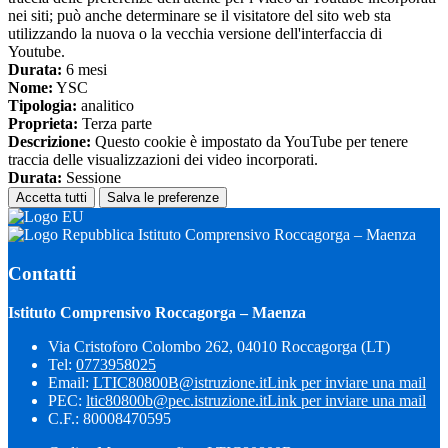
nei siti; può anche determinare se il visitatore del sito web sta
utilizzando la nuova o la vecchia versione dell'interfaccia di
Youtube.
Durata:
6 mesi
Nome:
YSC
Tipologia:
analitico
Proprieta:
Terza parte
Descrizione:
Questo cookie è impostato da YouTube per tenere
traccia delle visualizzazioni dei video incorporati.
Durata:
Sessione
Accetta tutti
Salva le preferenze
Istituto Comprensivo Roccagorga – Maenza
Contatti
Istituto Comprensivo Roccagorga – Maenza
Via Cristoforo Colombo 262, 04010 Roccagorga (LT)
Tel:
0773958025
Email:
LTIC80800B@istruzione.it
Link per inviare una mail
PEC:
ltic80800b@pec.istruzione.it
Link per inviare una mail
C.F.: 80008470595