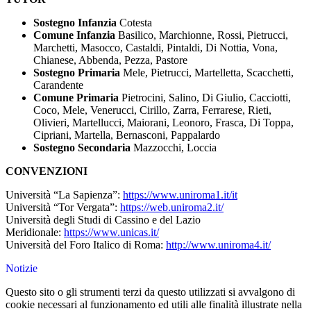
Sostegno Infanzia
Cotesta
Comune Infanzia
Basilico, Marchionne, Rossi, Pietrucci,
Marchetti, Masocco, Castaldi, Pintaldi, Di Nottia, Vona,
Chianese, Abbenda, Pezza, Pastore
Sostegno Primaria
Mele, Pietrucci, Martelletta, Scacchetti,
Carandente
Comune Primaria
Pietrocini, Salino, Di Giulio, Cacciotti,
Coco, Mele, Venerucci, Cirillo, Zarra, Ferrarese, Rieti,
Olivieri, Martellucci, Maiorani, Leonoro, Frasca, Di Toppa,
Cipriani, Martella, Bernasconi, Pappalardo
Sostegno Secondaria
Mazzocchi, Loccia
CONVENZIONI
Università “La Sapienza”:
https://www.uniroma1.it/it
Università “Tor Vergata”:
https://web.uniroma2.it/
Università degli Studi di Cassino e del Lazio
Meridionale:
https://www.unicas.it/
Università del Foro Italico di Roma:
http://www.uniroma4.it/
Notizie
Questo sito o gli strumenti terzi da questo utilizzati si avvalgono di
cookie necessari al funzionamento ed utili alle finalità illustrate nella