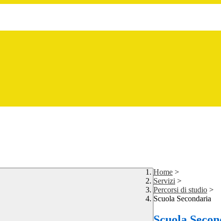
Home
>
Servizi
>
Percorsi di studio
>
Scuola Secondaria
Scuola Secon