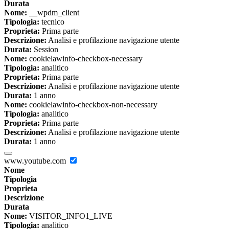
Durata
Nome:
__wpdm_client
Tipologia:
tecnico
Proprieta:
Prima parte
Descrizione:
Analisi e profilazione navigazione utente
Durata:
Session
Nome:
cookielawinfo-checkbox-necessary
Tipologia:
analitico
Proprieta:
Prima parte
Descrizione:
Analisi e profilazione navigazione utente
Durata:
1 anno
Nome:
cookielawinfo-checkbox-non-necessary
Tipologia:
analitico
Proprieta:
Prima parte
Descrizione:
Analisi e profilazione navigazione utente
Durata:
1 anno
www.youtube.com
Nome
Tipologia
Proprieta
Descrizione
Durata
Nome:
VISITOR_INFO1_LIVE
Tipologia:
analitico