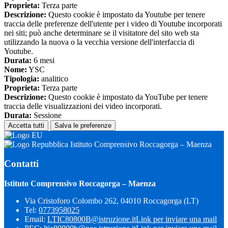
Proprieta:
Terza parte
Descrizione:
Questo cookie è impostato da Youtube per tenere
traccia delle preferenze dell'utente per i video di Youtube incorporati
nei siti; può anche determinare se il visitatore del sito web sta
utilizzando la nuova o la vecchia versione dell'interfaccia di
Youtube.
Durata:
6 mesi
Nome:
YSC
Tipologia:
analitico
Proprieta:
Terza parte
Descrizione:
Questo cookie è impostato da YouTube per tenere
traccia delle visualizzazioni dei video incorporati.
Durata:
Sessione
Accetta tutti
Salva le preferenze
Istituto Comprensivo Roccagorga – Maenza
Contatti
Istituto Comprensivo Roccagorga – Maenza
Via Cristoforo Colombo 262, 04010 Roccagorga (LT)
Tel:
0773958025
Email:
LTIC80800B@istruzione.it
Link per inviare una mail