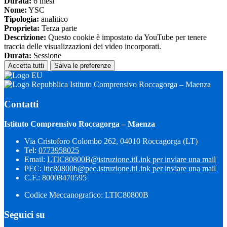
Durata:
6 mesi
Nome:
YSC
Tipologia:
analitico
Proprieta:
Terza parte
Descrizione:
Questo cookie è impostato da YouTube per tenere
traccia delle visualizzazioni dei video incorporati.
Durata:
Sessione
Accetta tutti
Salva le preferenze
Istituto Comprensivo Roccagorga – Maenza
Contatti
Istituto Comprensivo Roccagorga – Maenza
Via Cristoforo Colombo 262, 04010 Roccagorga (LT)
Tel:
0773958025
Email:
LTIC80800B@istruzione.it
Link per inviare una mail
PEC:
ltic80800b@pec.istruzione.it
Link per inviare una mail
C.F.: 80008470595
Codice Meccanografico: LTIC80800B
Seguici su