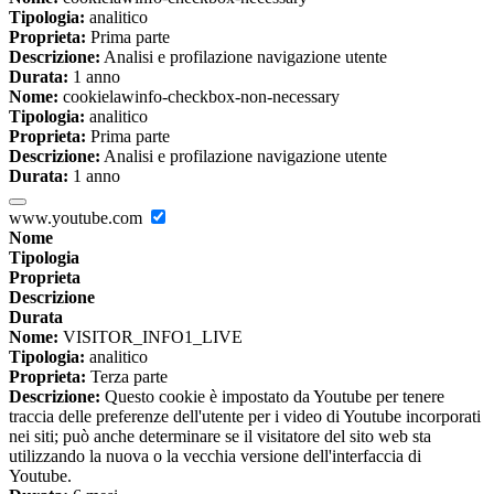
Tipologia:
analitico
Proprieta:
Prima parte
Descrizione:
Analisi e profilazione navigazione utente
Durata:
1 anno
Nome:
cookielawinfo-checkbox-non-necessary
Tipologia:
analitico
Proprieta:
Prima parte
Descrizione:
Analisi e profilazione navigazione utente
Durata:
1 anno
www.youtube.com
Nome
Tipologia
Proprieta
Descrizione
Durata
Nome:
VISITOR_INFO1_LIVE
Tipologia:
analitico
Proprieta:
Terza parte
Descrizione:
Questo cookie è impostato da Youtube per tenere
traccia delle preferenze dell'utente per i video di Youtube incorporati
nei siti; può anche determinare se il visitatore del sito web sta
utilizzando la nuova o la vecchia versione dell'interfaccia di
Youtube.