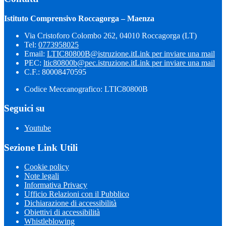
Istituto Comprensivo Roccagorga – Maenza
Via Cristoforo Colombo 262, 04010 Roccagorga (LT)
Tel:
0773958025
Email:
LTIC80800B@istruzione.it
Link per inviare una mail
PEC:
ltic80800b@pec.istruzione.it
Link per inviare una mail
C.F.: 80008470595
Codice Meccanografico: LTIC80800B
Seguici su
Youtube
Sezione Link Utili
Cookie policy
Note legali
Informativa Privacy
Ufficio Relazioni con il Pubblico
Dichiarazione di accessibilità
Obiettivi di accessibilità
Whistleblowing