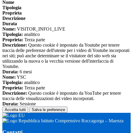
Nome
Tipologia
Proprieta
Descrizione
Durata
Nome:
VISITOR_INFO1_LIVE
Tipologia:
analitico
Proprieta:
Terza parte
Descrizione:
Questo cookie è impostato da Youtube per tenere
traccia delle preferenze dell'utente per i video di Youtube incorporati
nei siti; può anche determinare se il visitatore del sito web sta
utilizzando la nuova o la vecchia versione dell'interfaccia di
Youtube.
Durata:
6 mesi
Nome:
YSC
Tipologia:
analitico
Proprieta:
Terza parte
Descrizione:
Questo cookie è impostato da YouTube per tenere
traccia delle visualizzazioni dei video incorporati.
Durata:
Sessione
Accetta tutti
Salva le preferenze
Istituto Comprensivo Roccagorga – Maenza
Contatti