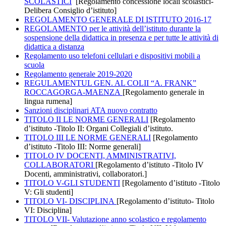
SCOLASTICI
[Regolamento concessione locali scolastici-
Delibera Consiglio d’istituto]
REGOLAMENTO GENERALE DI ISTITUTO 2016-17
REGOLAMENTO per le attività dell’istituto durante la
sospensione della didattica in presenza e per tutte le attività di
didattica a distanza
Regolamento uso telefoni cellulari e dispositivi mobili a
scuola
Regolamento generale 2019-2020
REGULAMENTUL GEN. AL COLII “A. FRANK”
ROCCAGORGA-MAENZA
[Regolamento generale in
lingua rumena]
Sanzioni disciplinari ATA nuovo contratto
TITOLO II LE NORME GENERALI
[Regolamento
d’istituto -Titolo II: Organi Collegiali d’istituto.
TITOLO III LE NORME GENERALI
[Regolamento
d’istituto -Titolo III: Norme generali]
TITOLO IV DOCENTI, AMMINISTRATIVI,
COLLABORATORI
[Regolamento d’istituto -Titolo IV
Docenti, amministrativi, collaboratori.]
TITOLO V-GLI STUDENTI
[Regolamento d’istituto -Titolo
V: Gli studenti]
TITOLO VI- DISCIPLINA
[Regolamento d’istituto- Titolo
VI: Disciplina]
TITOLO VII- Valutazione anno scolastico e regolamento