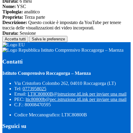
Durata:
6 mesi
Nome:
YSC
Tipologia:
analitico
Proprieta:
Terza parte
Descrizione:
Questo cookie è impostato da YouTube per tenere
traccia delle visualizzazioni dei video incorporati.
Durata:
Sessione
Accetta tutti
Salva le preferenze
Istituto Comprensivo Roccagorga – Maenza
Contatti
Istituto Comprensivo Roccagorga – Maenza
Via Cristoforo Colombo 262, 04010 Roccagorga (LT)
Tel:
0773958025
Email:
LTIC80800B@istruzione.it
Link per inviare una mail
PEC:
ltic80800b@pec.istruzione.it
Link per inviare una mail
C.F.: 80008470595
Codice Meccanografico: LTIC80800B
Seguici su